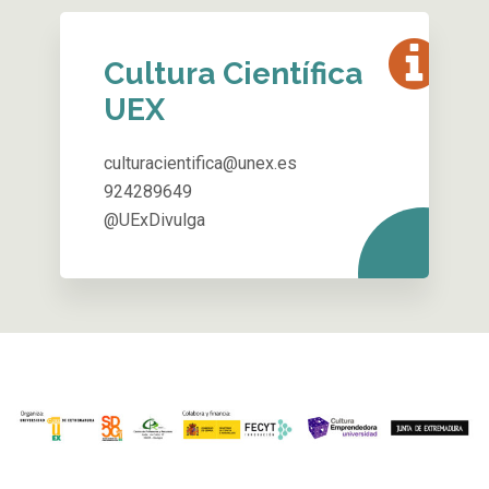
Cultura Científica
UEX
culturacientifica@unex.es
924289649
@UExDivulga